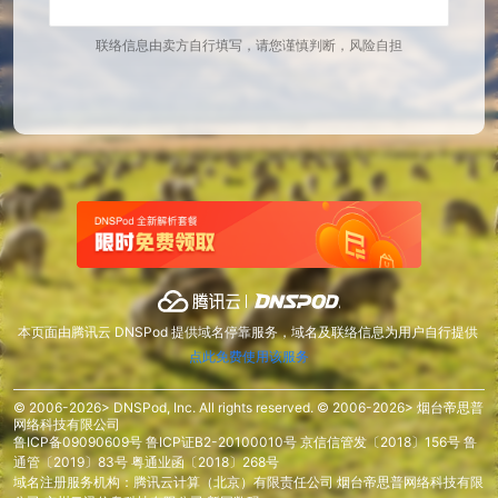
联络信息由卖方自行填写，请您谨慎判断，风险自担
本页面由腾讯云 DNSPod 提供域名停靠服务，域名及联络信息为用户自行提供
点此免费使用该服务
© 2006-2026> DNSPod, Inc. All rights reserved. © 2006-2026> 烟台帝思普
网络科技有限公司
鲁ICP备09090609号
鲁ICP证B2-20100010号
京信信管发〔2018〕156号
鲁
通管〔2019〕83号
粤通业函〔2018〕268号
域名注册服务机构：腾讯云计算（北京）有限责任公司 烟台帝思普网络科技有限